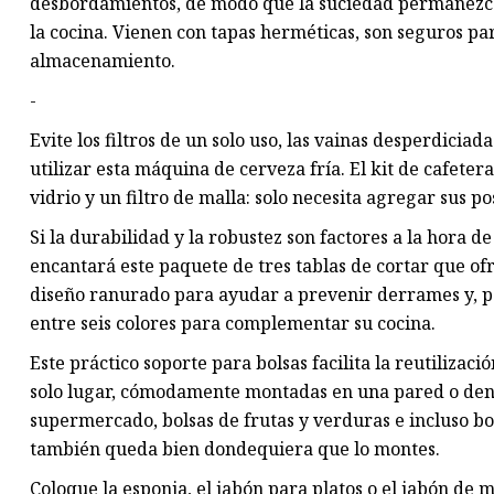
desbordamientos, de modo que la suciedad permanezca 
la cocina. Vienen con tapas herméticas, son seguros par
almacenamiento.
-
Evite los filtros de un solo uso, las vainas desperdiciad
utilizar esta máquina de cerveza fría. El kit de cafeter
vidrio y un filtro de malla: solo necesita agregar sus pos
Si la durabilidad y la robustez son factores a la hora de
encantará este paquete de tres tablas de cortar que of
diseño ranurado para ayudar a prevenir derrames y, para
entre seis colores para complementar su cocina.
Este práctico soporte para bolsas facilita la reutilizac
solo lugar, cómodamente montadas en una pared o dentr
supermercado, bolsas de frutas y verduras e incluso bo
también queda bien dondequiera que lo montes.
Coloque la esponja, el jabón para platos o el jabón de