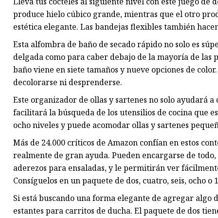
Lleva tus cócteles al siguiente nivel con este juego de 
produce hielo cúbico grande, mientras que el otro prod
estética elegante. Las bandejas flexibles también hacen
Esta alfombra de baño de secado rápido no solo es súp
delgada como para caber debajo de la mayoría de las p
baño viene en siete tamaños y nueve opciones de color.
decolorarse ni desprenderse.
Este organizador de ollas y sartenes no solo ayudará a
facilitará la búsqueda de los utensilios de cocina que es
ocho niveles y puede acomodar ollas y sartenes pequeñ
Más de 24.000 críticos de Amazon confían en estos co
realmente de gran ayuda. Pueden encargarse de todo, 
aderezos para ensaladas, y le permitirán ver fácilmen
Consíguelos en un paquete de dos, cuatro, seis, ocho o
Si está buscando una forma elegante de agregar algo d
estantes para carritos de ducha. El paquete de dos tie