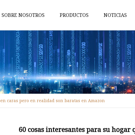
SOBRE NOSOTROS
PRODUCTOS
NOTICIAS
Bisagras
Perno de torre
Soporte de esquina
Diapositiva del cajón
Pestillos y cierrapuertas
Diapositiva y soporte
cen caras pero en realidad son baratas en Amazon
Diapositiva de extensión
completa
Diapositiva de extensión parci
60 cosas interesantes para su hogar 