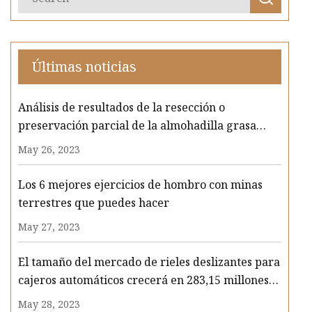
Últimas noticias
Análisis de resultados de la resección o
preservación parcial de la almohadilla grasa
infrapatelar en pacientes con reconstrucción del
May 26, 2023
ligamento cruzado anterior
Los 6 mejores ejercicios de hombro con minas
terrestres que puedes hacer
May 27, 2023
El tamaño del mercado de rieles deslizantes para
cajeros automáticos crecerá en 283,15 millones
de dólares de 2022 a 2027
May 28, 2023