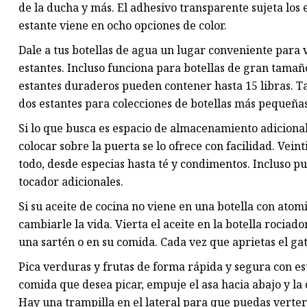
de la ducha y más. El adhesivo transparente sujeta los e
estante viene en ocho opciones de color.
Dale a tus botellas de agua un lugar conveniente para v
estantes. Incluso funciona para botellas de gran tama
estantes duraderos pueden contener hasta 15 libras. T
dos estantes para colecciones de botellas más pequeñas
Si lo que busca es espacio de almacenamiento adiciona
colocar sobre la puerta se lo ofrece con facilidad. Vei
todo, desde especias hasta té y condimentos. Incluso p
tocador adicionales.
Si su aceite de cocina no viene en una botella con atomi
cambiarle la vida. Vierta el aceite en la botella rocia
una sartén o en su comida. Cada vez que aprietas el gati
Pica verduras y frutas de forma rápida y segura con e
comida que desea picar, empuje el asa hacia abajo y la 
Hay una trampilla en el lateral para que puedas verter l