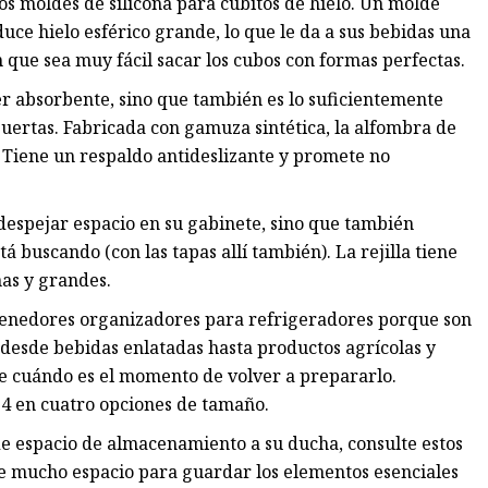
dos moldes de silicona para cubitos de hielo. Un molde
uce hielo esférico grande, lo que le da a sus bebidas una
 que sea muy fácil sacar los cubos con formas perfectas.
er absorbente, sino que también es lo suficientemente
uertas. Fabricada con gamuza sintética, la alfombra de
 Tiene un respaldo antideslizante y promete no
 despejar espacio en su gabinete, sino que también
tá buscando (con las tapas allí también). La rejilla tiene
as y grandes.
ntenedores organizadores para refrigeradores porque son
desde bebidas enlatadas hasta productos agrícolas y
te cuándo es el momento de volver a prepararlo.
 14 en cuatro opciones de tamaño.
e espacio de almacenamiento a su ducha, consulte estos
ne mucho espacio para guardar los elementos esenciales