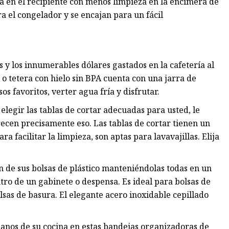
en el recipiente con menos limpieza en la encimera de
a el congelador y se encajan para un fácil
as y los innumerables dólares gastados en la cafetería al
a o tetera con hielo sin BPA cuenta con una jarra de
os favoritos, verter agua fría y disfrutar.
 elegir las tablas de cortar adecuadas para usted, le
recen precisamente eso. Las tablas de cortar tienen un
 facilitar la limpieza, son aptas para lavavajillas. Elija
ión de sus bolsas de plástico manteniéndolas todas en un
o de un gabinete o despensa. Es ideal para bolsas de
lsas de basura. El elegante acero inoxidable cepillado
 manos de su cocina en estas bandejas organizadoras de