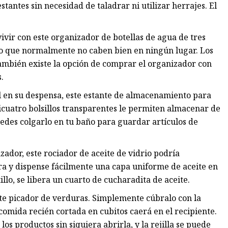
stantes sin necesidad de taladrar ni utilizar herrajes. El
ivir con este organizador de botellas de agua de tres
ño que normalmente no caben bien en ningún lugar. Los
ambién existe la opción de comprar el organizador con
.
l en su despensa, este estante de almacenamiento para
nticuatro bolsillos transparentes le permiten almacenar de
uedes colgarlo en tu baño para guardar artículos de
zador, este rociador de aceite de vidrio podría
dora y dispense fácilmente una capa uniforme de aceite en
llo, se libera un cuarto de cucharadita de aceite.
ste picador de verduras. Simplemente cúbralo con la
comida recién cortada en cubitos caerá en el recipiente.
os productos sin siquiera abrirla, y la rejilla se puede